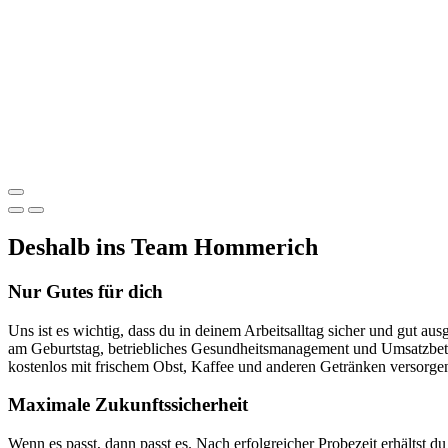
Deshalb ins Team Hommerich
Nur Gutes für dich
Uns ist es wichtig, dass du in deinem Arbeits­alltag sicher und gut aus
am Geburts­tag, betriebliches Gesund­heits­manage­ment und Umsatz­be­t
kosten­los mit frischem Obst, Kaffee und anderen Ge­tränken ver­sorge
Maximale Zukunftssicherheit
Wenn es passt, dann passt es. Nach er­folgreicher Probe­zeit erhältst du 