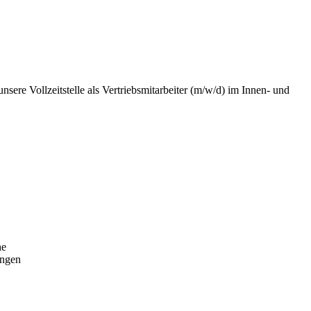
sere Vollzeitstelle als Vertriebs­mitarbeiter (m/w/d) im Innen- und
he
ingen