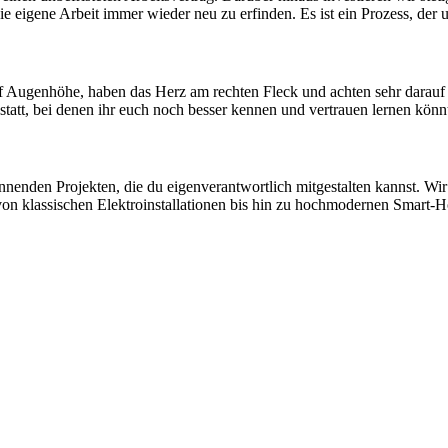
nd die eigene Arbeit immer wieder neu zu erfinden. Es ist ein Prozess, de
f Augen­höhe, haben das Herz am rechten Fleck und achten sehr darauf u
s statt, bei denen ihr euch noch besser kennen und ver­trauen lernen könn
nen­den Projekten, die du eigen­ver­ant­wort­lich mit­ge­stalten kannst.
von klassischen Elektro­installa­tionen bis hin zu hoch­mo­dernen Sm