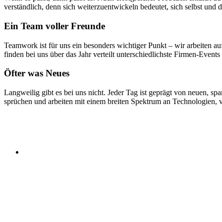
ver­ständ­lich, denn sich weiter­zu­ent­wickeln bedeutet, sich selbst u
Ein Team voller Freunde
Teamwork ist für uns ein besonders wichtiger Punkt – wir arbeiten au
finden bei uns über das Jahr verteilt unter­schied­lichste Firmen-Event
Öfter was Neues
Langweilig gibt es bei uns nicht. Jeder Tag ist geprägt von neuen, span
sprüchen und arbeiten mit einem breiten Spektrum an Techno­logien, 