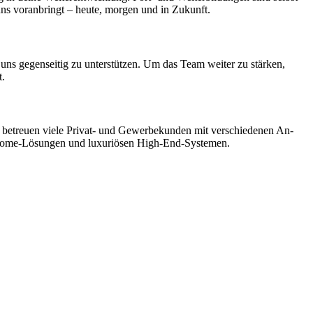
r uns vor­anbringt – heute, morgen und in Zukunft.
ns gegen­seitig zu unter­stützen. Um das Team weiter zu stärken,
t.
 Wir betreuen viele Privat- und Gewerbe­kunden mit ver­schiedenen An­
art-Home-Lösungen und luxuriösen High-End-Systemen.