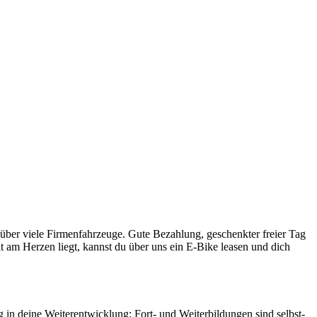
über viele Firmen­fahr­zeuge. Gute Be­zahlung, ge­schenk­ter freier Tag
eit am Herzen liegt, kannst du über uns ein E-Bike leasen und dich
ig in deine Weiter­ent­wick­lung: Fort- und Weiter­bildungen sind selbst­