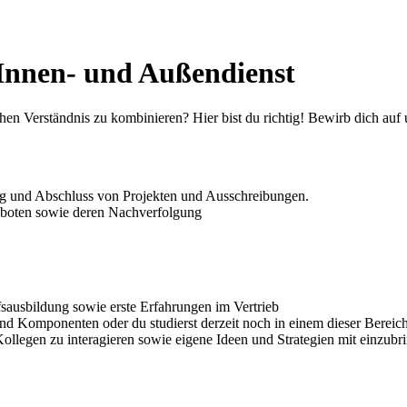
Innen- und Außendienst
en Verständnis zu kombinieren? Hier bist du richtig! Bewirb dich auf un
ng und Abschluss von Pro­jekten und Aus­schrei­bungen.
boten sowie deren Nach­ver­folgung
ausbildung sowie erste Er­fahrungen im Ver­trieb
und Kompo­nenten oder du studierst derzeit noch in einem dieser Bereic
egen zu inter­agieren sowie eigene Ideen und Strate­gien mit ein­zu­br