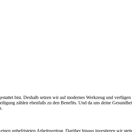
­ge­stattet bist. Deshalb setzen wir auf modernes Werk­zeug und verfügen 
eili­gung zählen eben­falls zu den Bene­fits. Und da uns deine Gesund­h
n.
einen un­be­fristeten Arbeits­vertrag. Darüber hinaus inves­tieren wir stet